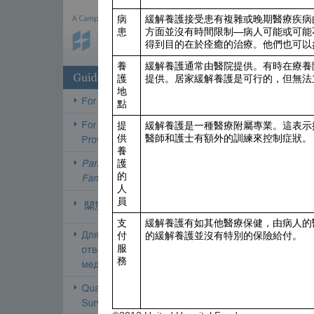
病
緩解養護接受患有複雜或晚期醫療疾病
患
方面並沒有時間限制—病人可能或可能
得到目的在於痊癒的治療。他們也可以
養
緩解養護通常由醫院提供。有時在療養
護
提供。居家緩解養護是可行的，但無法
地
點
提
緩解養護是一種醫療附屬專業。這表示
供
醫師和護士有額外的訓練來控制症狀。
養
護
的
人
員
支
緩解養護有如其他醫療保健，由病人的
付
的緩解養護並沒有特別的保險給付。
服
務